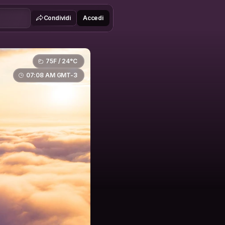
Condividi
Accedi
75F / 24°C
07:08 AM GMT-3