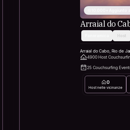
10.000+ Aggiunto a
Arraial do Ca
Panoramica
Host
Arraial do Cabo, Rio de Jan
4900 Host Couchsurfing
25 Couchsurfing Even
0
Host nelle vicinanze