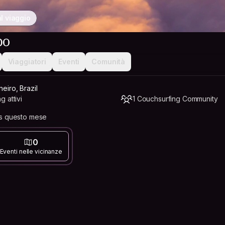
l viaggio
bo
Viaggiatori
Eventi
Comunità
eiro, Brazil
 attivi
1 Couchsurfing Community
ts questo mese
0
Eventi nelle vicinanze