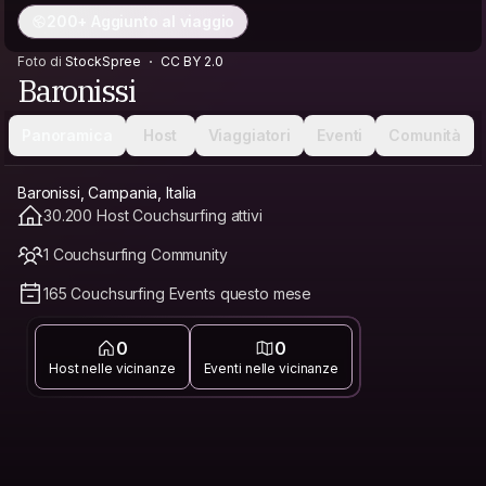
200+ Aggiunto al viaggio
Foto di
StockSpree
CC BY 2.0
Baronissi
Panoramica
Host
Viaggiatori
Eventi
Comunità
Baronissi, Campania, Italia
30.200 Host Couchsurfing attivi
1 Couchsurfing Community
165 Couchsurfing Events questo mese
0
0
Host nelle vicinanze
Eventi nelle vicinanze