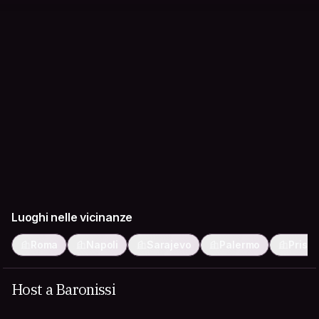
Luoghi nelle vicinanze
Roma
Napoli
Sarajevo
Palermo
Prisht
Host a Baronissi