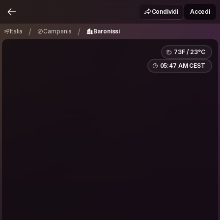
Italia
Campania
Baronissi
/
/
Condividi
Accedi
/
/
Italia
Campania
Baronissi
73F / 23°C
05:47 AM CEST