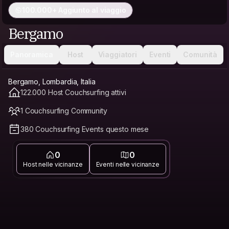
100.000+ Aggiunto al viaggio
Bergamo
Panoramica
Host
Viaggiatori
Eventi
Comunità
Bergamo, Lombardia, Italia
122.000 Host Couchsurfing attivi
1 Couchsurfing Community
380 Couchsurfing Events questo mese
0
0
Host nelle vicinanze
Eventi nelle vicinanze