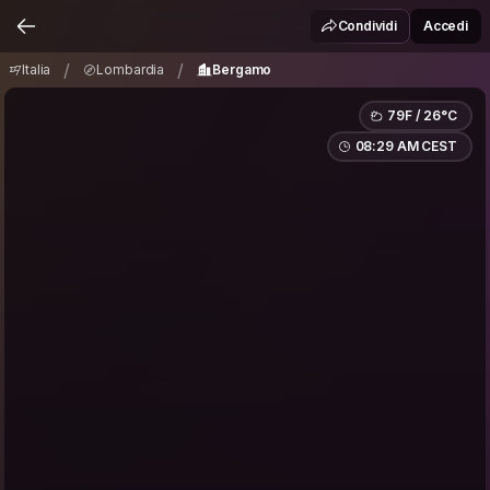
Italia
Lombardia
Bergamo
/
/
Condividi
Accedi
/
/
Italia
Lombardia
Bergamo
79F / 26°C
08:29 AM CEST