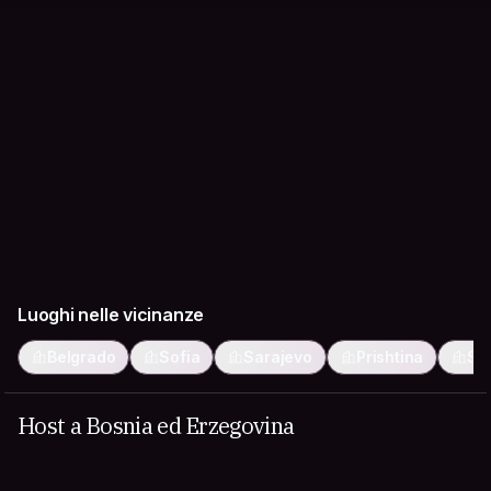
Luoghi nelle vicinanze
Belgrado
Sofia
Sarajevo
Prishtina
Sk
Host a Bosnia ed Erzegovina