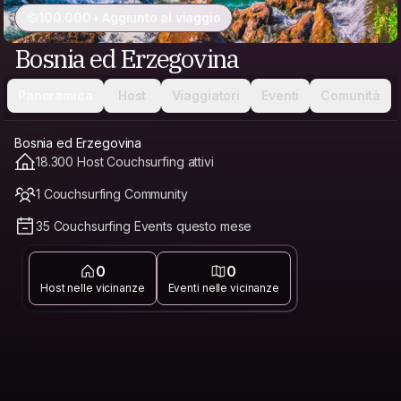
100.000+ Aggiunto al viaggio
Bosnia ed Erzegovina
Panoramica
Host
Viaggiatori
Eventi
Comunità
Bosnia ed Erzegovina
18.300 Host Couchsurfing attivi
1 Couchsurfing Community
35 Couchsurfing Events questo mese
0
0
Host nelle vicinanze
Eventi nelle vicinanze