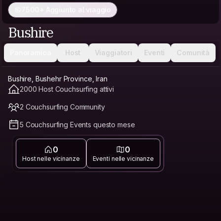
7500+ Aggiunto al viaggio
Bushire
Panoramica
Host
Viaggiatori
Eventi
Comunità
Bushire, Bushehr Province, Iran
2000 Host Couchsurfing attivi
2 Couchsurfing Community
5 Couchsurfing Events questo mese
0
0
Host nelle vicinanze
Eventi nelle vicinanze