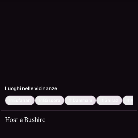
Luoghi nelle vicinanze
Esfahan
Bàssora
Dammam
Shiraz
Ah
Host a Bushire