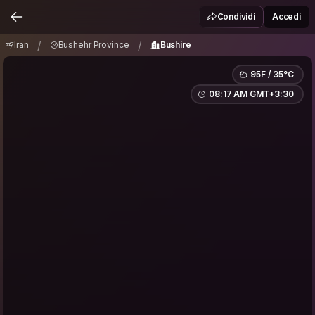
Iran
Bushehr Province
Bushire
/
/
Condividi
Accedi
/
/
Iran
Bushehr Province
Bushire
95F / 35°C
08:17 AM GMT+3:30