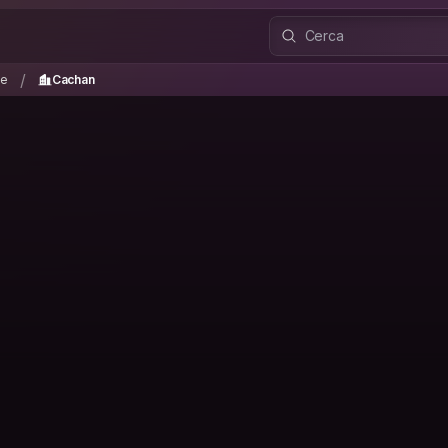
nce
Cachan
/
/
ce
Cachan