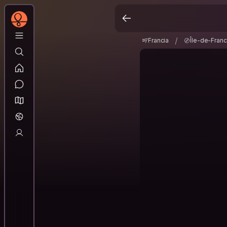
Francia
Île-de-Fra
/
/
Francia
Île-de-Fran