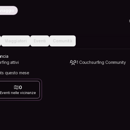
viaggio
Viaggiatori
Eventi
Comunità
ancia
ing attivi
1 Couchsurfing Community
nts questo mese
0
Eventi nelle vicinanze