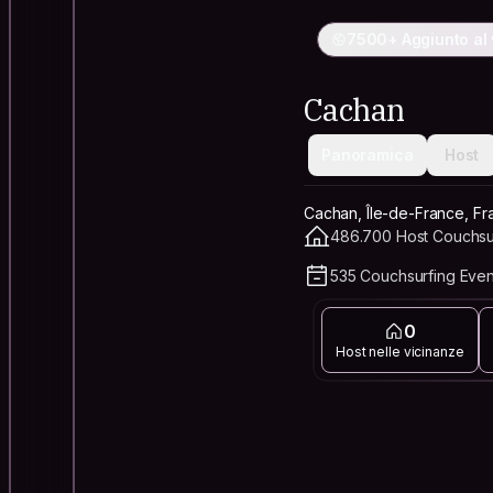
7500+ Aggiunto al 
Cachan
Panoramica
Host
Cachan, Île-de-France, Fr
486.700 Host Couchsurf
535 Couchsurfing Eve
0
Host nelle vicinanze