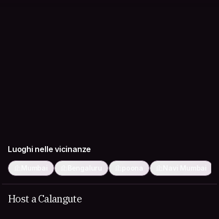
Luoghi nelle vicinanze
Mumbai
Bengaluru
poona
Navi Mumbai
Host a Calangute