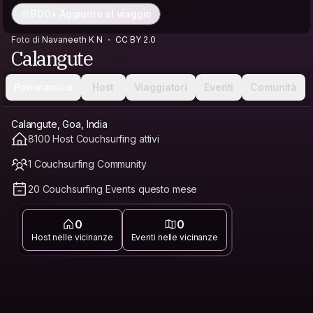
900+ Aggiunto al viaggio
Foto di
Navaneeth K N
CC BY 2.0
Calangute
Panoramica
Host
Viaggiatori
Eventi
Comunità
Calangute, Goa, India
8100 Host Couchsurfing attivi
1 Couchsurfing Community
20 Couchsurfing Events questo mese
0
0
Host nelle vicinanze
Eventi nelle vicinanze