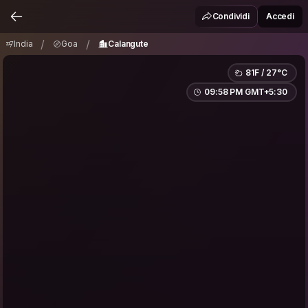
India
Goa
Calangute
/
/
Condividi
Accedi
/
/
India
Goa
Calangute
81F / 27°C
09:58 PM GMT+5:30