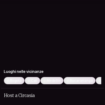
Luoghi nelle vicinanze
Bogotá
Cali
Medellín
Bucaramanga
I
Host a Circasia