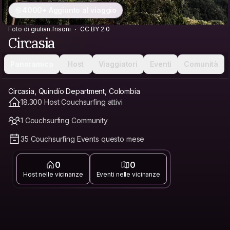
4000+ Aggiunto al viaggio
Foto di
giulian.frisoni
CC BY 2.0
Circasia
Panoramica
Host
Viaggiatori
Eventi
Comunità
Circasia, Quindío Department, Colombia
18.300 Host Couchsurfing attivi
1 Couchsurfing Community
35 Couchsurfing Events questo mese
0
0
Host nelle vicinanze
Eventi nelle vicinanze