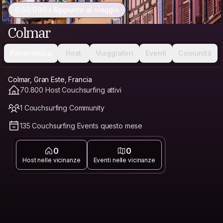
50.000+ Aggiunto al viaggio
Colmar
Panoramica
Host
Viaggiatori
Eventi
Comunità
Colmar, Gran Este, Francia
70.800 Host Couchsurfing attivi
1 Couchsurfing Community
135 Couchsurfing Events questo mese
0
0
Host nelle vicinanze
Eventi nelle vicinanze