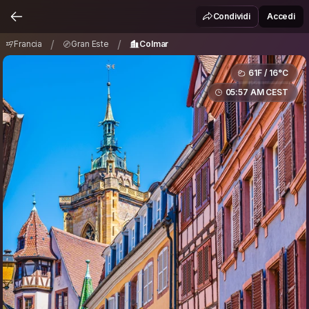
Francia
Gran Este
Colmar
/
/
Condividi
Accedi
/
/
Francia
Gran Este
Colmar
61F / 16°C
05:57 AM CEST