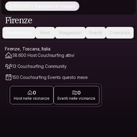
100.000+ Aggiunto al viaggio
Firenze
Panoramica
Host
Viaggiatori
Eventi
Comunità
Firenze, Toscana, Italia
38.600 Host Couchsurfing attivi
13 Couchsurfing Community
150 Couchsurfing Events questo mese
0
0
Host nelle vicinanze
Eventi nelle vicinanze