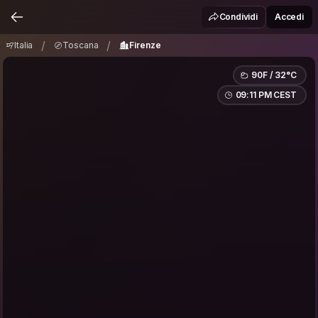
Italia
Toscana
Firenze
/
/
Condividi
Accedi
/
/
Italia
Toscana
Firenze
90F / 32°C
09:11 PM CEST