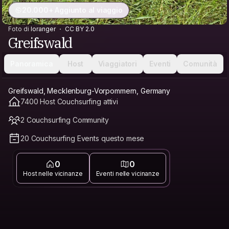
20.000+ Aggiunto al viaggio
Foto di
loranger
CC BY 2.0
Greifswald
Panoramica
Host
Viaggiatori
Eventi
Comunità
Greifswald, Mecklenburg-Vorpommern, Germany
7400 Host Couchsurfing attivi
2 Couchsurfing Community
20 Couchsurfing Events questo mese
0
0
Host nelle vicinanze
Eventi nelle vicinanze