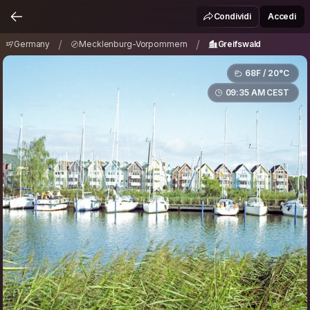
Germany
Mecklenburg-Vorpommern
/
/
Condividi
Accedi
Greifswald
/
/
Germany
Mecklenburg-Vorpommern
Greifswald
68F / 20°C
09:35 AM CEST