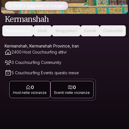
7500+ Aggiunto al viaggio
Kermanshah
Panoramica
Host
Viaggiatori
Eventi
Comunità
Kermanshah, Kermanshah Province, Iran
2400 Host Couchsurfing attivi
3 Couchsurfing Community
5 Couchsurfing Events questo mese
0
0
Host nelle vicinanze
Eventi nelle vicinanze