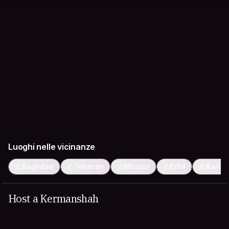
Luoghi nelle vicinanze
Baghdad
Teheran
Mossul
Erbil
Karaj
Host a Kermanshah