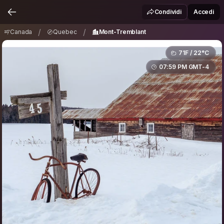
Canada
Quebec
Mont-Tremblant
/
/
Condividi
Accedi
/
/
Canada
Quebec
Mont-Tremblant
71F / 22°C
07:59 PM GMT-4