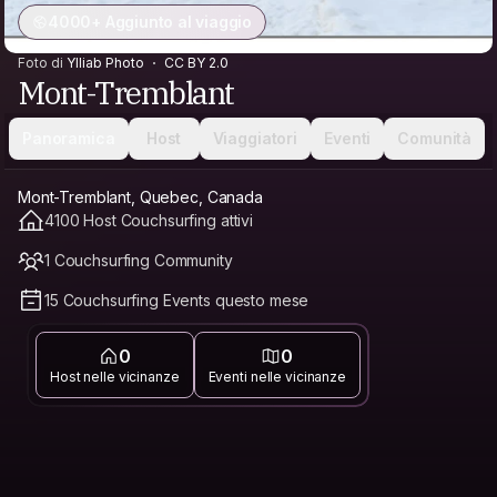
4000+ Aggiunto al viaggio
Foto di
Ylliab Photo
CC BY 2.0
Mont-Tremblant
Panoramica
Host
Viaggiatori
Eventi
Comunità
Mont-Tremblant, Quebec, Canada
4100 Host Couchsurfing attivi
1 Couchsurfing Community
15 Couchsurfing Events questo mese
0
0
Host nelle vicinanze
Eventi nelle vicinanze