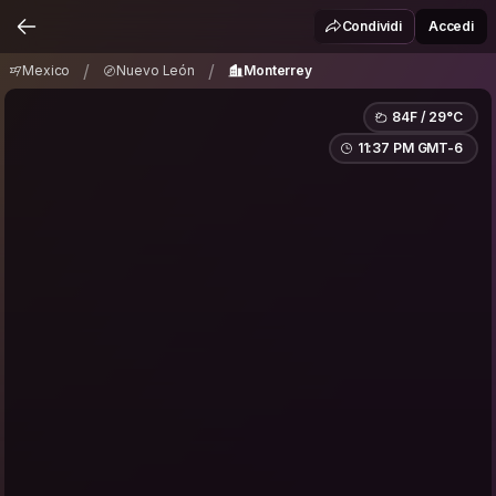
Mexico
Nuevo León
Monterrey
/
/
Condividi
Accedi
/
/
Mexico
Nuevo León
Monterrey
84F / 29°C
11:37 PM GMT-6