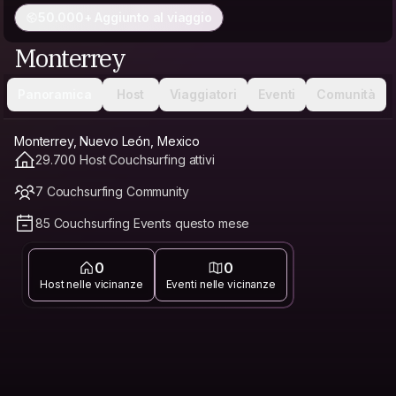
50.000+ Aggiunto al viaggio
Monterrey
Panoramica
Host
Viaggiatori
Eventi
Comunità
Monterrey, Nuevo León, Mexico
29.700 Host Couchsurfing attivi
7 Couchsurfing Community
85 Couchsurfing Events questo mese
0
0
Host nelle vicinanze
Eventi nelle vicinanze