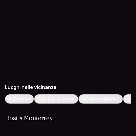
Luoghi nelle vicinanze
Torreón
San Luis Potosí
Aguascalientes
Sa
Host a Monterrey