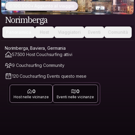
100.000+ Aggiunto al viaggio
Norimberga
Panoramica
Host
Viaggiatori
Eventi
Comunità
Norimberga, Baviera, Germania
57.500 Host Couchsurfing attivi
9 Couchsurfing Community
120 Couchsurfing Events questo mese
0
0
Host nelle vicinanze
Eventi nelle vicinanze