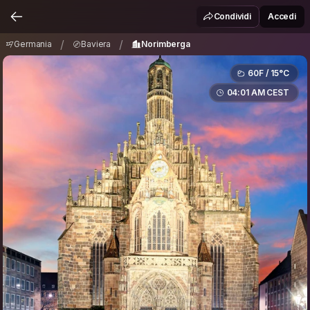
Germania
Baviera
Norimberga
/
/
Condividi
Accedi
/
/
Germania
Baviera
Norimberga
60F / 15°C
04:01 AM CEST