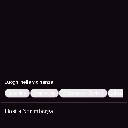
Luoghi nelle vicinanze
Berlino
Amburgo
Monaco di Baviera
Praga
Host a Norimberga