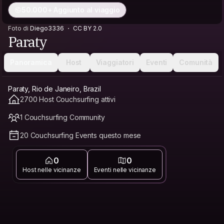
50.000+ Aggiunto al viaggio
Foto di
Diego3336
CC BY 2.0
Paraty
Panoramica
Host
Viaggiatori
Eventi
Comunità
Paraty, Rio de Janeiro, Brazil
2700 Host Couchsurfing attivi
1 Couchsurfing Community
20 Couchsurfing Events questo mese
0
0
Host nelle vicinanze
Eventi nelle vicinanze