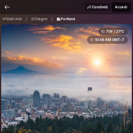
Stati Uniti
Oregon
Portland
/
/
Condividi
Accedi
/
/
Stati Uniti
Oregon
Portland
70F / 21°C
10:46 AM GMT-7