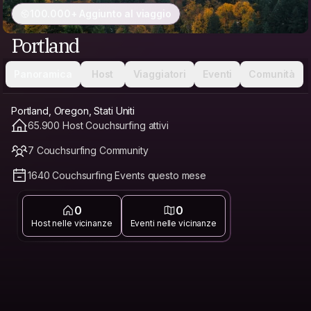
100.000+ Aggiunto al viaggio
Portland
Panoramica
Host
Viaggiatori
Eventi
Comunità
Portland, Oregon, Stati Uniti
65.900 Host Couchsurfing attivi
7 Couchsurfing Community
1640 Couchsurfing Events questo mese
0
0
Host nelle vicinanze
Eventi nelle vicinanze