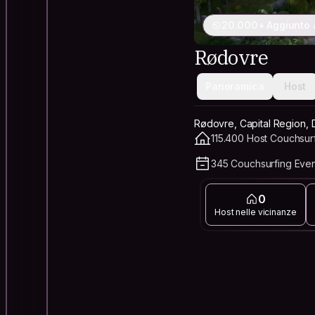
20.000+ Aggiunto a
Rødovre
Panoramica
Host
Rødovre, Capital Region,
115.400 Host Couchsurfi
345 Couchsurfing Eve
0
Host nelle vicinanze