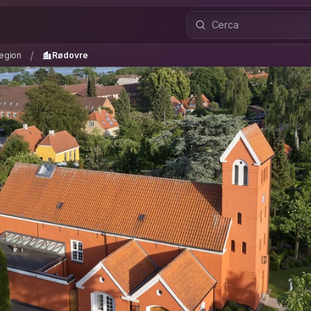
Region
Rødovre
/
/
Region
Rødovre