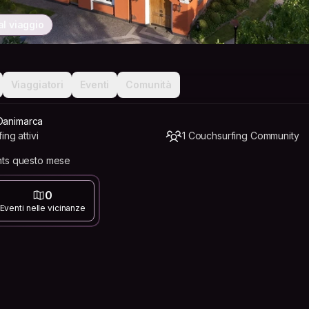
l viaggio
Viaggiatori
Eventi
Comunità
 Danimarca
ng attivi
1 Couchsurfing Community
nts questo mese
0
Eventi nelle vicinanze