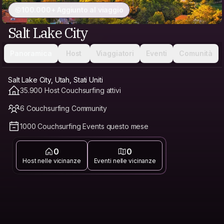
100.000+ Aggiunto al viaggio
Salt Lake City
Panoramica
Host
Viaggiatori
Eventi
Comunità
Salt Lake City, Utah, Stati Uniti
35.900 Host Couchsurfing attivi
6 Couchsurfing Community
1000 Couchsurfing Events questo mese
0
0
Host nelle vicinanze
Eventi nelle vicinanze