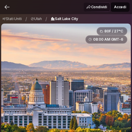
Stati Uniti
Utah
Salt Lake City
/
/
Condividi
Accedi
/
/
Stati Uniti
Utah
Salt Lake City
80F / 27°C
08:00 AM GMT-6