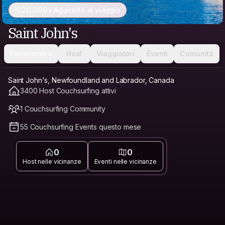
20.000+ Aggiunto al viaggio
Saint John's
Panoramica
Host
Viaggiatori
Eventi
Comunità
Saint John's, Newfoundland and Labrador, Canada
3400 Host Couchsurfing attivi
1 Couchsurfing Community
55 Couchsurfing Events questo mese
0
0
Host nelle vicinanze
Eventi nelle vicinanze