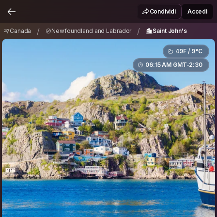
Canada
Newfoundland and Labrador
/
/
Condividi
Accedi
Saint John's
/
/
Canada
Newfoundland and Labrador
Saint John's
49F / 9°C
06:15 AM GMT-2:30