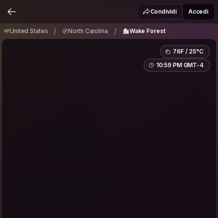
United States
North Carolina
Wake Forest
/
/
Condividi
Accedi
/
/
United States
North Carolina
Wake Forest
76F / 25°C
10:59 PM GMT-4