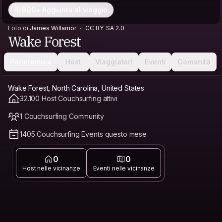
900+ Aggiunto al viaggio
Foto di
James Willamor
CC BY-SA 2.0
Wake Forest
Panoramica
Host
Viaggiatori
Eventi
Comunità
Wake Forest, North Carolina, United States
32.100 Host Couchsurfing attivi
1 Couchsurfing Community
1405 Couchsurfing Events questo mese
0
0
Host nelle vicinanze
Eventi nelle vicinanze