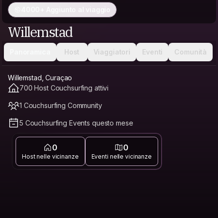
4000+ Aggiunto al viaggio
Willemstad
Panoramica
Host
Viaggiatori
Eventi
Comunità
Willemstad, Curaçao
700 Host Couchsurfing attivi
1 Couchsurfing Community
5 Couchsurfing Events questo mese
0
0
Host nelle vicinanze
Eventi nelle vicinanze