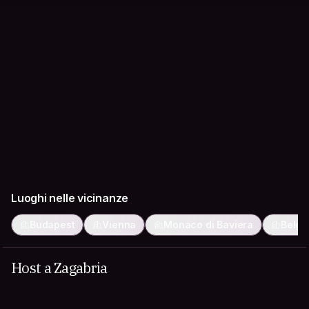
Luoghi nelle vicinanze
Budapest
Vienna
Monaco di Baviera
Belgr
Host a Zagabria