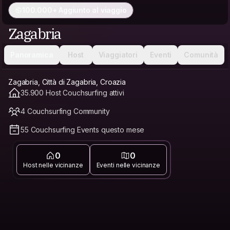
100.000+ Aggiunto al viaggio
Zagabria
Panoramica
Host
Viaggiatori
Eventi
Comunità
Zagabria, Città di Zagabria, Croazia
35.900 Host Couchsurfing attivi
4 Couchsurfing Community
55 Couchsurfing Events questo mese
0
0
Host nelle vicinanze
Eventi nelle vicinanze