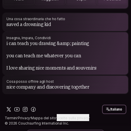
Una cosa straordinaria che ho fatto
saved a drowning kid
Insegna, Impara, Condividi
i can teach you drawing &amp; painting
you can teach me whatever you can
I love sharing nice moments and souvenirs
Cosa posso offrire agli host
nice company and discovering together
Italiano
Termini
Privacy
Mappa del sito
Scelte sulla privacy
© 2026 Couchsurfing International Inc.