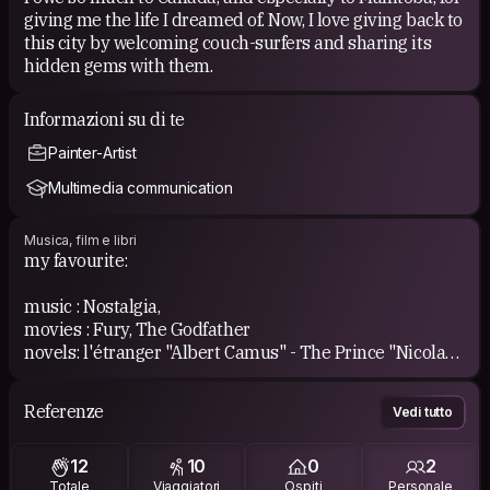
giving me the life I dreamed of. Now, I love giving back to
this city by welcoming couch-surfers and sharing its
hidden gems with them.
Informazioni su di te
Painter-Artist
Multimedia communication
Musica, film e libri
my favourite:
music : Nostalgia,
movies : Fury, The Godfather
novels: l'étranger "Albert Camus" - The Prince "Nicolas
Machiavel"
Referenze
Vedi tutto
12
10
0
2
Totale
Viaggiatori
Ospiti
Personale