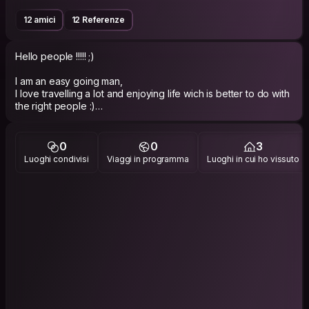
12 amici
12 Referenze
Hello people !!!!! ;)
I am an easy going man,
I love travelling a lot and enjoying life wich is better to do with
the right people :)
I love beautiful things &amp; art the most, thats it ;)
0
0
3
If you come by Winnipeg you are welcome to my place, so
Luoghi condivisi
Viaggi in programma
Luoghi in cui ho vissuto
send me a request, or don’t 😅