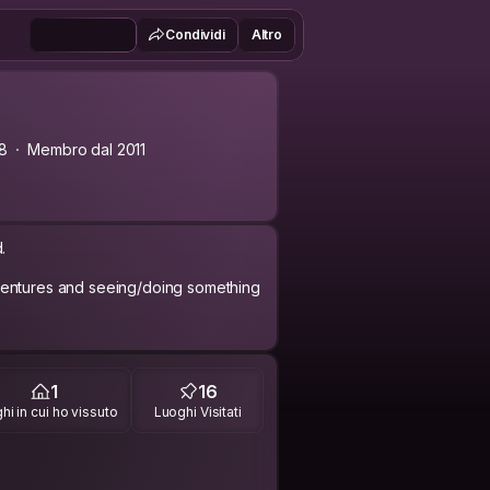
Condividi
Altro
8
Membro dal 2011
d.
ventures and seeing/doing something
1
16
hi in cui ho vissuto
Luoghi Visitati