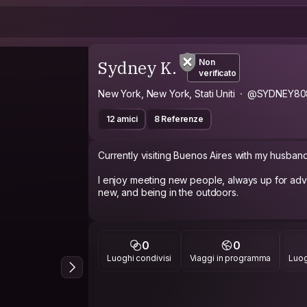
Sydney K.
Non
verificato
New York, New York, Stati Uniti
@SYDNEY80
12 amici
8 Referenze
Currently visiting Buenos Aires with my husban
I enjoy meeting new people, always up for ad
new, and being in the outdoors.
0
0
Luoghi condivisi
Viaggi in programma
Luog