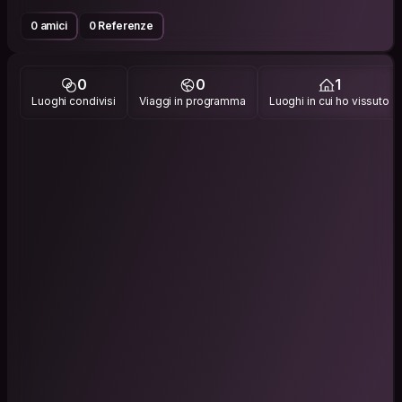
0 amici
0 Referenze
0
0
1
Luoghi condivisi
Viaggi in programma
Luoghi in cui ho vissuto