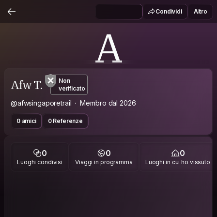
Condividi
Altro
A
Afw T.
Non
verificato
@afwsingaporetrail
Membro dal 2026
0 amici
0 Referenze
0
0
0
Luoghi condivisi
Viaggi in programma
Luoghi in cui ho vissuto