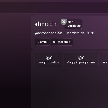
ahmed n.
Non
verificato
@ahmednada258
Membro dal 2026
0 amici
0 Referenze
0
0
Luoghi condivisi
Viaggi in programma
Luog