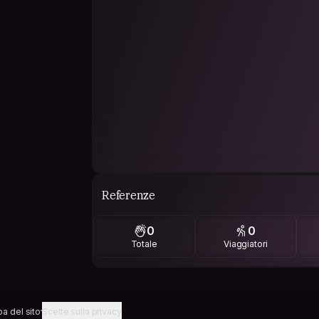
Referenze
0
0
Totale
Viaggiatori
a del sito
Scelte sulla privacy