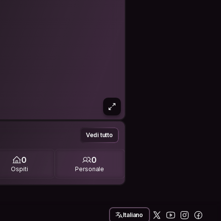
Vedi tutto
0
0
Ospiti
Personale
Italiano