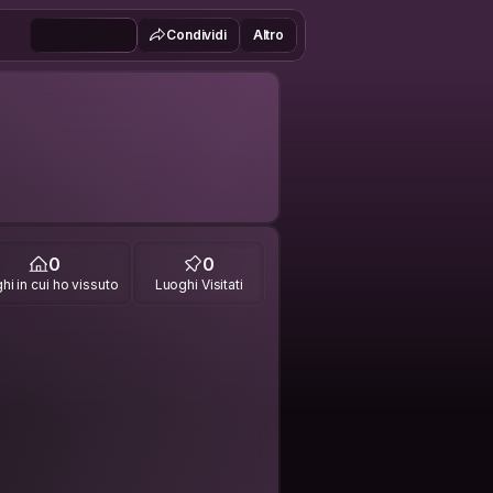
Condividi
Altro
0
0
hi in cui ho vissuto
Luoghi Visitati