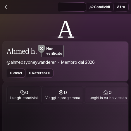
Condividi
Altro
A
Ahmed h.
Non
verificato
@ahmedsydneywanderer
Membro dal 2026
0 amici
0 Referenze
0
0
0
Luoghi condivisi
Viaggi in programma
Luoghi in cui ho vissuto