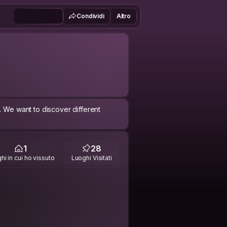
Condividi
Altro
. We want to discover different
1
28
hi in cui ho vissuto
Luoghi Visitati