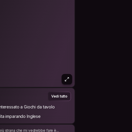
Vedi tutto
Interessato a Giochi da tavolo
Sta imparando Inglese
iù strana che mi vedrebbe fare è...