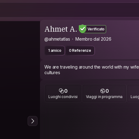
Ahmet A.
Verificato
@ahmetatlas
Membro dal 2026
1 amico
0 Referenze
We are traveling around the world with my wife
cultures
0
0
Luoghi condivisi
Viaggi in programma
Luog