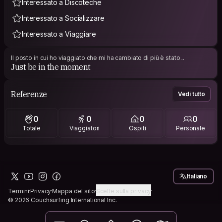
Interessato a Discoteche
Interessato a Socializzare
Interessato a Viaggiare
Il posto in cui ho viaggiato che mi ha cambiato di più è stato...
Just be in the moment
Referenze
Vedi tutto
0
0
0
0
Totale
Viaggiatori
Ospiti
Personale
Italiano
Termini
Privacy
Mappa del sito
Scelte sulla privacy
© 2026 Couchsurfing International Inc.