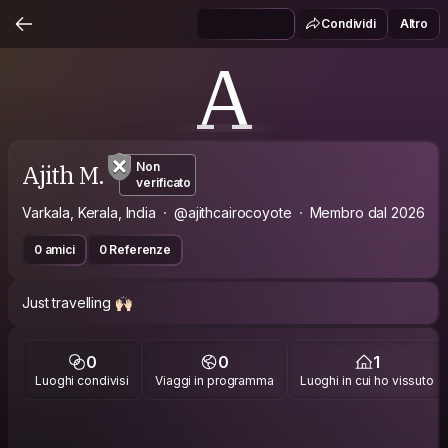
Condividi
Altro
A
Ajith M.
Non
verificato
Varkala, Kerala, India
@ajithcairocoyote
Membro dal 2026
0 amici
0 Referenze
Just travelling 🙌🏻
0
0
1
Luoghi condivisi
Viaggi in programma
Luoghi in cui ho vissuto