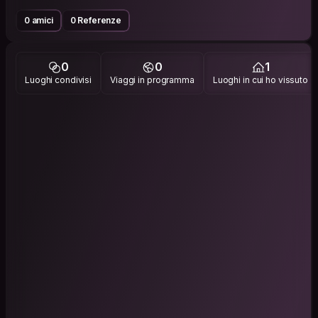
0 amici
0 Referenze
0
0
1
Luoghi condivisi
Viaggi in programma
Luoghi in cui ho vissuto