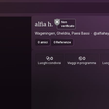
alfia h.
Non
verificato
Wageningen, Gheldria, Paesi Bassi
@alfiahay
0 amici
0 Referenze
0
0
Luoghi condivisi
Viaggi in programma
Luog