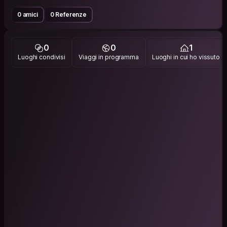
0 amici
0 Referenze
0
0
1
Luoghi condivisi
Viaggi in programma
Luoghi in cui ho vissuto