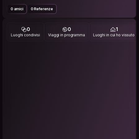
0 amici
0 Referenze
0
0
1
Luoghi condivisi
Viaggi in programma
Luoghi in cui ho vissuto