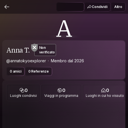
Condividi
Altro
A
Anna T.
Non
verificato
@annatokyoexplorer
Membro dal 2026
0 amici
0 Referenze
0
0
0
Luoghi condivisi
Viaggi in programma
Luoghi in cui ho vissuto