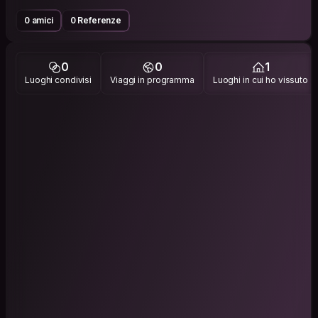
0 amici
0 Referenze
0
0
1
Luoghi condivisi
Viaggi in programma
Luoghi in cui ho vissuto