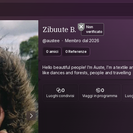
Zibuute B.
Non
verificato
@austee
Membro dal 2026
0 amici
0 Referenze
Hello beautiful people! I’m Auste, I’m a textile a
like dances and forests, people and travelling
0
0
Luoghi condivisi
Viaggi in programma
Luog