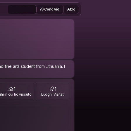
Condividi
Altro
nd fine arts student from Lithuania. I
1
1
hi in cui ho vissuto
Luoghi Visitati