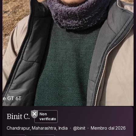
Binit C.
Non
verificato
Chandrapur, Maharashtra, India
@binit
Membro dal 2026