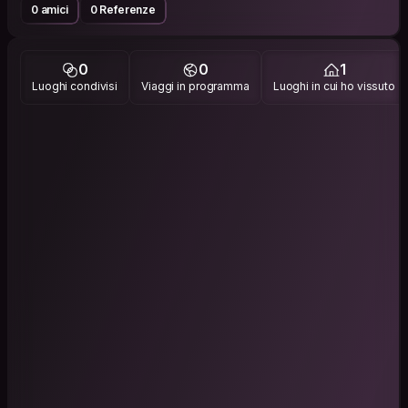
0 amici
0 Referenze
0
0
1
Luoghi condivisi
Viaggi in programma
Luoghi in cui ho vissuto