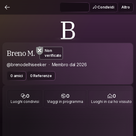
Condividi
Altro
B
Breno M.
Non
verificato
@brenodelhiseeker
Membro dal 2026
0 amici
0 Referenze
0
0
0
Luoghi condivisi
Viaggi in programma
Luoghi in cui ho vissuto