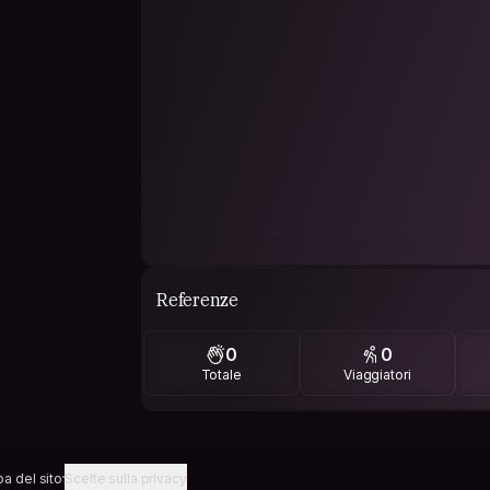
Referenze
0
0
Totale
Viaggiatori
a del sito
Scelte sulla privacy