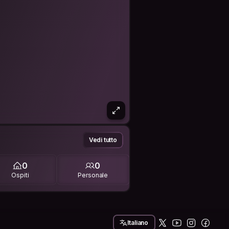
Vedi tutto
0
0
Ospiti
Personale
Italiano