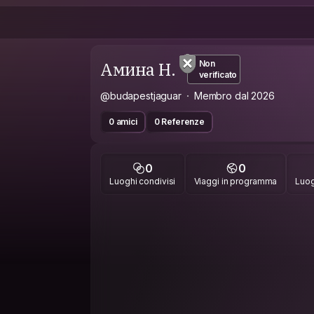
Амина Н.
Non
verificato
@budapestjaguar
Membro dal 2026
0 amici
0 Referenze
0
0
Luoghi condivisi
Viaggi in programma
Luog