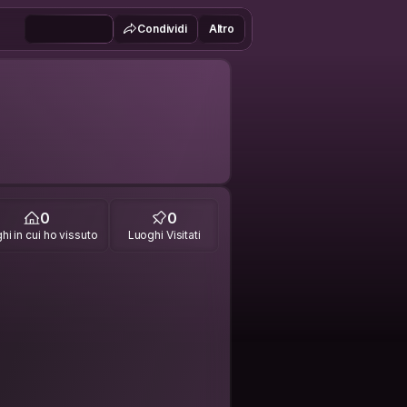
Condividi
Altro
0
0
hi in cui ho vissuto
Luoghi Visitati