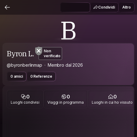
Condividi
Altro
B
Byron L.
Non
verificato
@byronberlinmap
Membro dal 2026
0 amici
0 Referenze
0
0
0
Luoghi condivisi
Viaggi in programma
Luoghi in cui ho vissuto