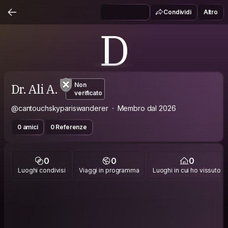
Condividi
Altro
D
Dr. Ali A.
Non
verificato
@cantouchskypariswanderer
Membro dal 2026
0 amici
0 Referenze
0
0
0
Luoghi condivisi
Viaggi in programma
Luoghi in cui ho vissuto