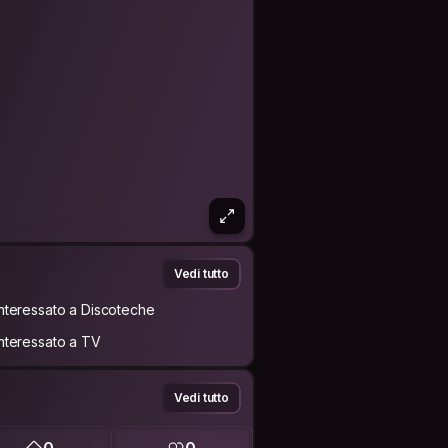
Vedi tutto
Interessato a Discoteche
Interessato a TV
Vedi tutto
0
0