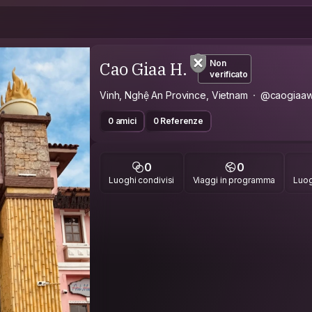
Cao Giaa H.
Non
verificato
Vinh, Nghệ An Province, Vietnam
@caogiaaw
0 amici
0 Referenze
0
0
Luoghi condivisi
Viaggi in programma
Luog