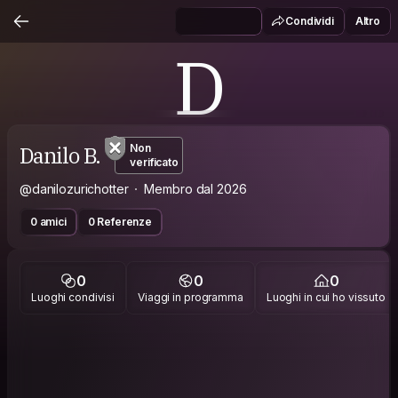
Condividi
Altro
D
Danilo B.
Non
verificato
@danilozurichotter
Membro dal 2026
0 amici
0 Referenze
0
0
0
Luoghi condivisi
Viaggi in programma
Luoghi in cui ho vissuto