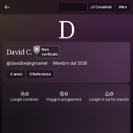
Condividi
Altro
D
David C.
Non
verificato
@davidbeijingroamer
Membro dal 2026
0 amici
0 Referenze
0
0
0
Luoghi condivisi
Viaggi in programma
Luoghi in cui ho vissuto