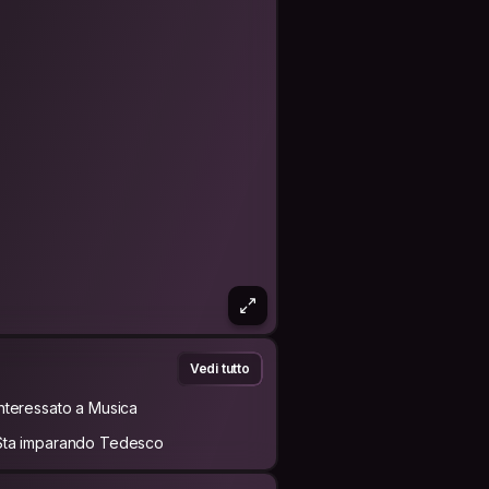
Vedi tutto
Interessato a Musica
Sta imparando Tedesco