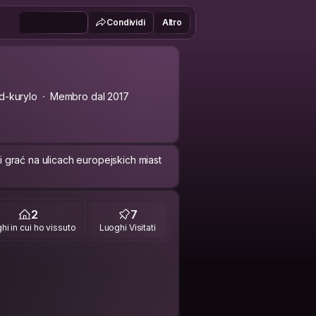
Condividi
Altro
-kurylo
Membro dal 2017
grać na ulicach europejskich miast
2
7
hi in cui ho vissuto
Luoghi Visitati