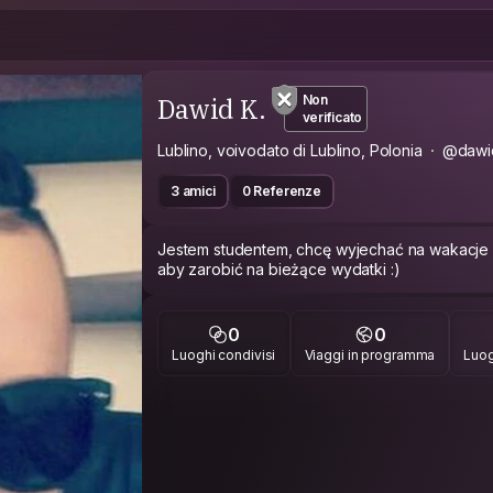
Dawid K.
Non
verificato
Lublino, voivodato di Lublino, Polonia
@dawid
3 amici
0 Referenze
Jestem studentem, chcę wyjechać na wakacje i 
aby zarobić na bieżące wydatki :)
0
0
Luoghi condivisi
Viaggi in programma
Luog