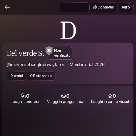
Condividi
Altro
D
Del verde S.
Non
verificato
@delverdebangkokwayfarer
Membro dal 2026
0 amici
0 Referenze
0
0
0
Luoghi condivisi
Viaggi in programma
Luoghi in cui ho vissuto