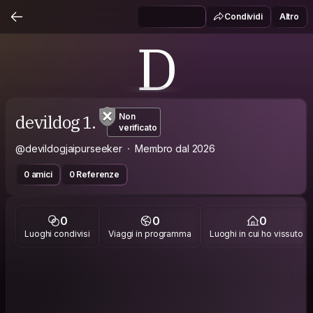
Condividi
Altro
D
devildog 1.
Non
verificato
@devildogjaipurseeker
Membro dal 2026
0 amici
0 Referenze
0
0
0
Luoghi condivisi
Viaggi in programma
Luoghi in cui ho vissuto