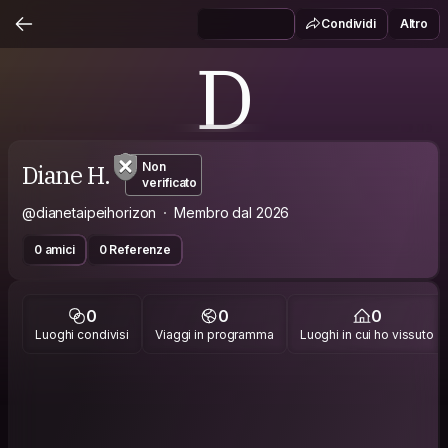
Condividi
Altro
D
Diane H.
Non
verificato
@dianetaipeihorizon
Membro dal 2026
0 amici
0 Referenze
0
0
0
Luoghi condivisi
Viaggi in programma
Luoghi in cui ho vissuto